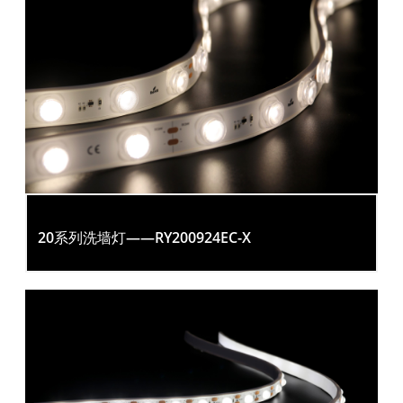
20系列洗墙灯——RY200924EC-X