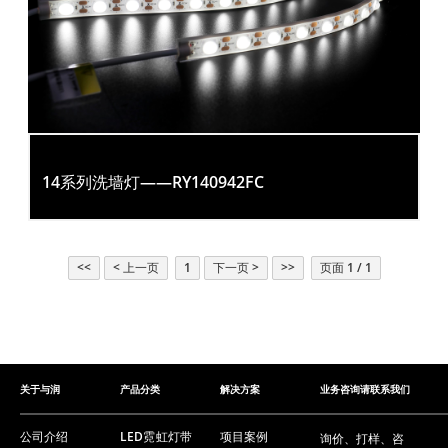
14系列洗墙灯——RY140942FC
<<
< 上一页
1
下一页 >
>>
页面 1 / 1
关于与润
产品分类
解决方案
业务咨询请联系我们
公司介绍
LED霓虹灯带
项目案例
询价、打样、咨