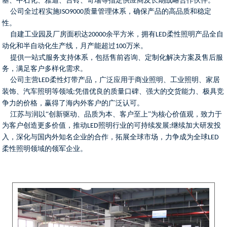
基、中石化、雅迪、台铃、奇瑞等指定供应商及长期战略合作伙伴。
公司全过程实施
质量管理体系，确保产品的高品质和稳定
ISO9000
性。
自建工业园及厂房面积达
余平方米，拥有
柔性照明产品全自
20000
LED
动化和半自动化生产线，月产能超过
万米。
100
提供一站式服务支持体系，包括售前咨询、定制化解决方案及售后服
务，满足客户多样化需求。
公司主营
柔性灯带产品，广泛应用于商业照明、工业照明、家居
LED
装饰、汽车照明等领域
凭借优良的质量口碑、强大的交货能力、极具竞
;
争力的价格，赢得了海内外客户的广泛认可。
江苏与润以
“创新驱动、品质为本、客户至上”为核心价值观，致力于
为客户创造更多价值，推动
照明行业的可持续发展
继续加大研发投
LED
;
入，深化与国内外知名企业的合作，拓展全球市场，力争成为全球
LED
柔性照明领域的领军企业。