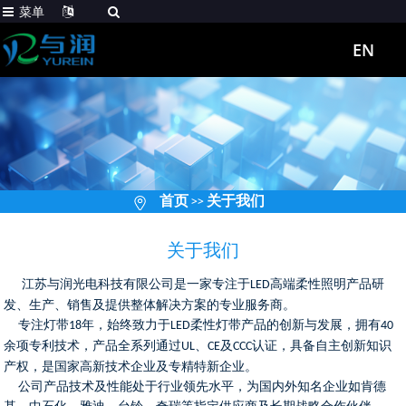
菜单
EN
首页
关于我们
>>
关于我们
江苏与润光电科技有限公司是一家专注于
高端柔性照明产品研
LED
发、生产、销售及提供整体解决方案的专业服务商。
专注灯带
年，始终致力于
柔性灯带产品的创新与发展，拥有
18
LED
40
余项专利技术，产品全系列通过
、
及
认证，具备自主创新知识
UL
CE
CCC
产权，是国家高新技术企业及专精特新企业。
公司产品技术及性能处于行业领先水平，为国内外知名企业如肯德